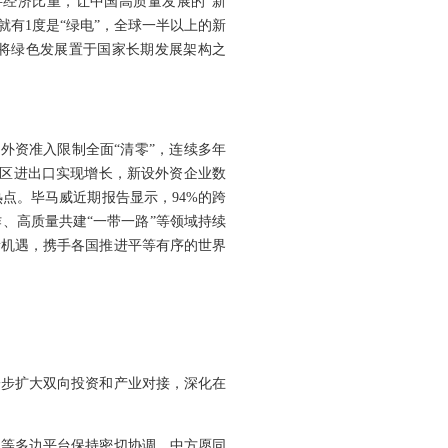
字经济比重，让中国高质量发展的“新
有1度是“绿电”，全球一半以上的新
方将绿色发展置于国家长期发展架构之
域外资准入限制全面“清零”，连续多年
地区进出口实现增长，新设外资企业数
热点。毕马威近期报告显示，94%的跨
、高质量共建“一带一路”等领域持续
新机遇，携手各国推进平等有序的世界
一步扩大双向投资和产业对接，深化在
团等多边平台保持密切协调。中方愿同