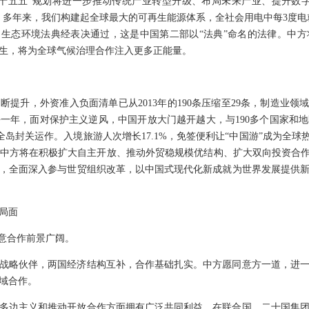
十五五”规划将进一步推动传统产业转型升级、布局未来产业、提升数
。多年来，我们构建起全球最大的可再生能源体系，全社会用电中每3度电就
，生态环境法典经表决通过，这是中国第二部以“法典”命名的法律。中
生，将为全球气候治理合作注入更多正能量。
提升，外资准入负面清单已从2013年的190条压缩至29条，制造业领
一年，面对保护主义逆风，中国开放大门越开越大，与190多个国家和
动全岛封关运作。入境旅游人次增长17.1%，免签便利让“中国游”成为全球
中方将在积极扩大自主开放、推动外贸稳规模优结构、扩大双向投资合作
，全面深入参与世贸组织改革，以中国式现代化新成就为世界发展提供
局面
中意合作前景广阔。
战略伙伴，两国经济结构互补，合作基础扎实。中方愿同意方一道，进
域合作。
多边主义和推动开放合作方面拥有广泛共同利益，在联合国、二十国集