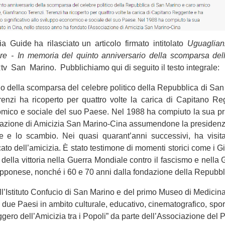
a Guide ha rilasciato un articolo firmato intitolato
Uguaglian
re - In memoria del quinto anniversario della scomparsa de
tv San Marino. Pubblichiamo qui di seguito il testo integrale:
ario della scomparsa del celebre politico della Repubblica di Sa
renzi ha ricoperto per quattro volte la carica di Capitano R
nomico e sociale del suo Paese. Nel 1988 ha compiuto la sua prim
iazione di Amicizia San Marino-Cina assumendone la presidenza,
e lo scambio. Nei quasi quarant’anni successivi, ha visitat
ificato dell’amicizia. È stato testimone di momenti storici come i 
 della vittoria nella Guerra Mondiale contro il fascismo e nell
apponese, nonché i 60 e 70 anni dalla fondazione della Repubb
ell’Istituto Confucio di San Marino e del primo Museo di Medicin
 due Paesi in ambito culturale, educativo, cinematografico, sport
saggero dell’Amicizia tra i Popoli” da parte dell’Associazione del