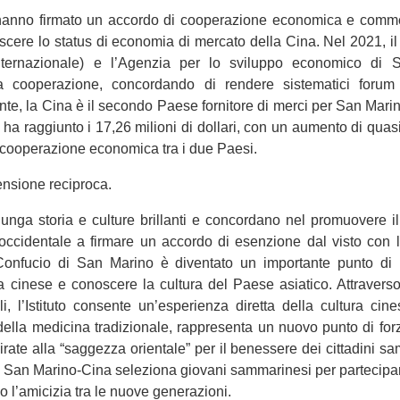
anno firmato un accordo di cooperazione economica e commerc
oscere lo status di economia di mercato della Cina. Nel 2021, i
ternazionale) e l’Agenzia per lo sviluppo economico di S
cooperazione, concordando di rendere sistematici forum b
nte, la Cina è il secondo Paese fornitore di merci per San Marino
 ha raggiunto i 17,26 milioni di dollari, con un aumento di quasi
 cooperazione economica tra i due Paesi.
ensione reciproca.
nga storia e culture brillanti e concordano nel promuovere il 
occidentale a firmare un accordo di esenzione dal visto con la
 Confucio di San Marino è diventato un importante punto di ri
a cinese e conoscere la cultura del Paese asiatico. Attraverso
onali, l’Istituto consente un’esperienza diretta della cultura c
della medicina tradizionale, rappresenta un nuovo punto di fo
irate alla “saggezza orientale” per il benessere dei cittadini s
a San Marino-Cina seleziona giovani sammarinesi per partecipar
 l’amicizia tra le nuove generazioni.