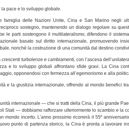
 la pace e lo sviluppo globale.
 famiglia delle Nazioni Unite, Cina e San Marino negli ulti
l reciproco sostegno, mantenendo un dialogo regolare su questi
e le parti sostengono il multilateralismo, difendono il sistema
nazionale basato sul diritto internazionale, promuovendo ins
lobale, nonché la costruzione di una comunità dal destino condivi
 crescenti turbolenze e cambiamenti, con l’ascesa dell’unilater
rezza e lo sviluppo globali affrontano sfide gravi. La Cina co
taggio, opponendosi con fermezza all’egemonismo e alla politic
à e la giustizia internazionale, offrendo al mondo benefici tram
ità internazionale — che si tratti della Cina, il più grande Pae
oli Stati — dobbiamo rafforzare ulteriormente lo scambio e la
 un mondo incerto. L’anno prossimo ricorrerà il 55º anniversario
ovo punto di partenza storico, la Cina è pronta a lavorare i