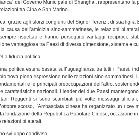
 Bianca” del Governo Municipale di Shanghai, rappresentano la
 relazioni tra Cina e San Marino.
a, grazie agli sforzi congiunti del Signor Terenzi, di sua figlia 
la causa dell’amicizia sino-sammarinese, le relazioni bilater
sempre rispettati e hanno perseguito vantaggi reciproci, st
ione vantaggiosa tra Paesi di diversa dimensione, sistema e cul
la fiducia politica.
a politica estera basata sull’uguaglianza tra tutti i Paesi, i
ipio trova piena espressione nelle relazioni sino-sammarinesi. L
fondamentali e le principali preoccupazioni dell’altro, sostene
ie caratteristiche nazionali. I leader dei due Paesi mantengon
tani Reggenti si sono scambiati più volte messaggi ufficiali, 
ell’ottobre scorso, l’Ambasciata cinese ha organizzato un rice
ella fondazione della Repubblica Popolare Cinese, occasione in 
 relazioni bilaterali.
o sviluppo condiviso.