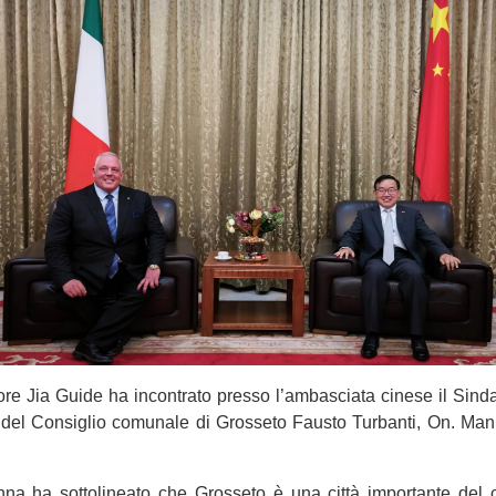
ore Jia Guide ha incontrato presso l’ambasciata cinese il Sin
te del Consiglio comunale di Grosseto Fausto Turbanti, On. Man
nna ha sottolineato che Grosseto è una città importante del ce