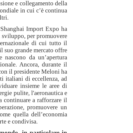
ssione e collegamento della
ondiale in cui c’è continua
tri.
la Shanghai Import Expo ha
di sviluppo, per promuovere
ernazionale di cui tutto il
l suo grande mercato offre
che nascono da un’apertura
ionale. Ancora, durante il
 con il presidente Meloni ha
 italiani di eccellenza, ad
viduare insieme le aree di
rgie pulite, l'aeronautica e
a continuare a rafforzare il
operazione, promuovere un
 come quella dell’economia
rte e condivisa.
 mondo, in particolare in