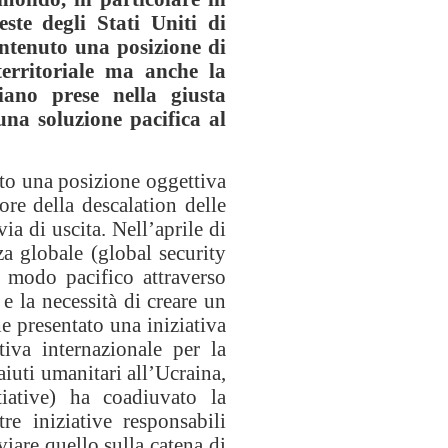
ste degli Stati Uniti di
ntenuto una posizione di
territoriale ma anche la
iano prese nella giusta
na soluzione pacifica al
uto una posizione oggettiva
re della descalation delle
ia di uscita. Nell’aprile di
za globale (global security
n modo pacifico attraverso
 e la necessità di creare un
he presentato una iniziativa
tiva internazionale per la
aiuti umanitari all’Ucraina,
tiative) ha coadiuvato la
e iniziative responsabili
viare quello sulla catena di