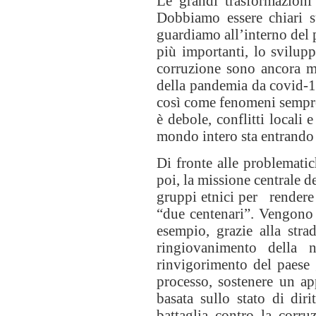
Le grandi trasformazioni
Dobbiamo essere chiari s
guardiamo all’interno del p
più importanti, lo sviluppo
corruzione sono ancora mi
della pandemia da covid-1
così come fenomeni sempre
è debole, conflitti locali 
mondo intero sta entrando 
Di fronte alle problematic
poi, la missione centrale d
gruppi etnici per rendere 
“due centenari”. Vengono e
esempio, grazie alla str
ringiovanimento della n
rinvigorimento del paese 
processo, sostenere un ap
basata sullo stato di dir
battaglia contro la corr