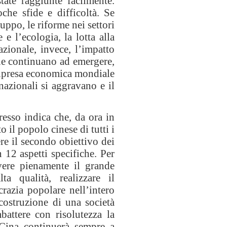
ate raggiunte facilmente.
he sfide e difficoltà. Se
uppo, le riforme nei settori
 e l’ecologia, la lotta alla
zionale, invece, l’impatto
ne continuano ad emergere,
ripresa economica mondiale
rnazionali si aggravano e il
resso indica che, da ora in
 il popolo cinese di tutti i
re il secondo obiettivo dei
 12 aspetti specifiche. Per
vere pienamente il grande
a qualità, realizzare il
razia popolare nell’intero
costruzione di una società
battere con risolutezza la
 Cina continuerà sempre a