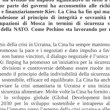
 parte dei governi ha acconsentito alle richie
 e finanziariamente Kiev. La Cina ha fin qui ma
'adesione al principio di integrità e sovranità 
cupazioni di Mosca in termini di sicurezza s
 della NATO. Come Pechino sta lavorando per u
zio della crisi in Ucraina, la Cina ha sempre manten
romosso la pace e i negoziati e dato impulso a favo
e non hanno vincitori, il dialogo negoziale è l’unica v
Xi Jinping ha promosso un’iniziativa per la sicurez
e divisioni e controversie debbano essere risolte i
endo il principio della indivisibilità della sicurezza
a sostenibile, efficace ed equilibrato. La Cina ha anc
eviare la crisi umanitaria in Ucraina e una inizia
sicurezza alimentare. Molte volte la Cina ha fornito 
per lo sviluppo globale (Global Development Ini
030 per lo sviluppo sostenibile e intrapreso altr
e l’impatto verso l’esterno della crisi ucraina e alle