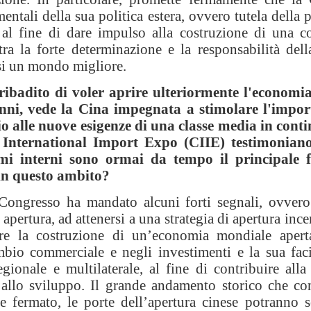
mentali della sua politica estera, ovvero tutela dell
l fine di dare impulso alla costruzione di una 
ra la forte determinazione e la responsabilità dell
aesi un mondo migliore.
ribadito di voler aprire ulteriormente l'economi
anni, vede la Cina impegnata a stimolare l'impor
o alle nuove esigenze di una classe media in cont
 International Import Expo (CIIE) testimonian
i interni sono ormai da tempo il principale fa
 in questo ambito?
Congresso ha mandato alcuni forti segnali, ovvero
i apertura, ad attenersi a una strategia di apertura in
e la costruzione di un’economia mondiale aper
bio commerciale e negli investimenti e la sua faci
egionale e multilaterale, al fine di contribuire al
 allo sviluppo. Il grande andamento storico che co
 fermato, le porte dell’apertura cinese potranno s