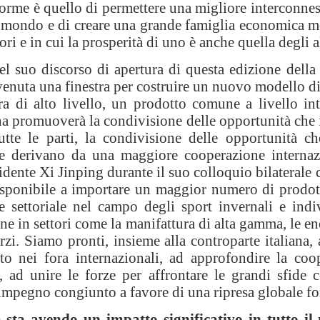
iforme è quello di permettere una migliore interconne
il mondo e di creare una grande famiglia economica m
ori e in cui la prosperità di uno è anche quella degli al
nel suo discorso di apertura di questa edizione del
venuta una finestra per costruire un nuovo modello 
a di alto livello, un prodotto comune a livello int
 promuoverà la condivisione delle opportunità che i
utte le parti, la condivisione delle opportunità 
he derivano da una maggiore cooperazione internaz
sidente Xi Jinping durante il suo colloquio bilaterale
sponibile a importare un maggior numero di prodotti
 settoriale nel campo degli sport invernali e indi
e in settori come la manifattura di alta gamma, le ene
erzi. Siamo pronti, insieme alla controparte italiana, 
to nei fora internazionali, ad approfondire la co
o, ad unire le forze per affrontare le grandi sfide
impegno congiunto a favore di una ripresa globale fo
sta avendo un impatto significativo in tutto il