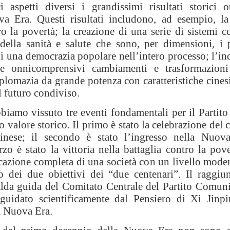
i aspetti diversi i grandissimi risultati storici 
a Era. Questi risultati includono, ad esempio, la
tro la povertà; la creazione di una serie di sistemi c
 della sanità e salute che sono, per dimensioni, 
di una democrazia popolare nell’intero processo; l’in
 e onnicomprensivi cambiamenti e trasformazioni
plomazia da grande potenza con caratteristiche cinesi
l futuro condiviso.
bbiamo vissuto tre eventi fondamentali per il Partit
 valore storico. Il primo è stato la celebrazione del 
inese; il secondo è stato l’ingresso nella Nuov
terzo è stato la vittoria nella battaglia contro la p
cazione completa di una società con un livello moder
 dei due obiettivi dei “due centenari”. Il raggiu
 salda guida del Comitato Centrale del Partito Comuni
uidato scientificamente dal Pensiero di Xi Jinpi
la Nuova Era.