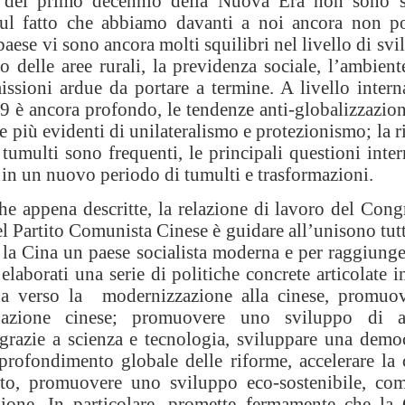
 del primo decennio della Nuova Era non sono st
ul fatto che abbiamo davanti a noi ancora non poc
aese vi sono ancora molti squilibri nel livello di svil
 delle aree rurali, la previdenza sociale, l’ambiente
ssioni ardue da portare a termine. A livello interna
9 è ancora profondo, le tendenze anti-globalizzazio
 più evidenti di unilateralismo e protezionismo; la 
e tumulti sono frequenti, le principali questioni inte
in un nuovo periodo di tumulti e trasformazioni.
he appena descritte, la relazione di lavoro del Cong
el Partito Comunista Cinese è guidare all’unisono tutto
la Cina un paese socialista moderna e per raggiunge
laborati una serie di politiche concrete articolate in
ada verso la modernizzazione alla cinese, promuo
azione cinese; promuovere uno sviluppo di alt
grazie a scienza e tecnologia, sviluppare una democ
profondimento globale delle riforme, accelerare la 
itto, promuovere uno sviluppo eco-sostenibile, com
uzione. In particolare, promette fermamente che la