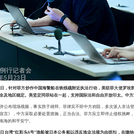
2日，针对菲方炒作中国海警船在铁线礁附近执法行动，美驻菲大使罗玫
全及地区稳定。美坚定同菲站在一起，支持国际法和自由开放印太。中方
并公布现场视频，事实胜于雄辩。菲律宾不听中方劝阻，多次派人非法
宣言》，中方采取必要处置措施，正当合法。菲方应立即停止侵权挑衅
南海的和平安宁。
日台湾“红彩头6号”渔船被日本公务船以违反渔业法规为由抓扣，在缴