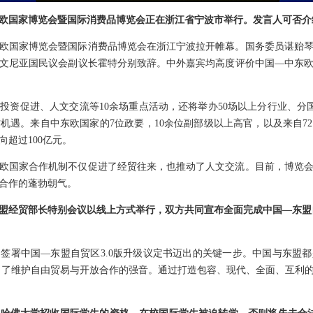
欧国家博览会暨国际消费品博览会正在浙江省宁波市举行。发言人可否介
欧国家博览会暨国际消费品博览会在浙江宁波拉开帷幕。国务委员谌贻
文尼亚国民议会副议长霍特分别致辞。中外嘉宾均高度评价中国—中东
资促进、人文交流等10余场重点活动，还将举办50场以上分行业、分国别
遇。来自中东欧国家的7位政要，10余位副部级以上高官，以及来自72
超过100亿元。
欧国家合作机制不仅促进了经贸往来，也推动了人文交流。目前，博览
合作的蓬勃朝气。
盟经贸部长特别会议以线上方式举行，双方共同宣布全面完成中国—东盟自
签署中国—东盟自贸区3.0版升级议定书迈出的关键一步。中国与东盟
发出了维护自由贸易与开放合作的强音。通过打造包容、现代、全面、互利