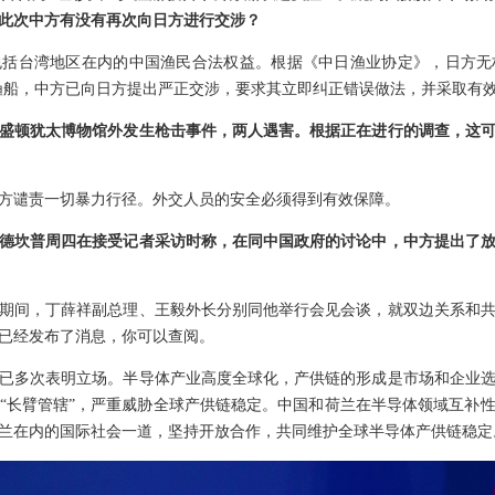
此次中方有没有再次向日方进行交涉？
包括台湾地区在内的中国渔民合法权益。根据《中日渔业协定》，日方无
”渔船，中方已向日方提出严正交涉，要求其立即纠正错误做法，并采取有
盛顿犹太博物馆外发生枪击事件，两人遇害。根据正在进行的调查，这
方谴责一切暴力行径。外交人员的安全必须得到有效保障。
德坎普周四在接受记者采访时称，在同中国政府的讨论中，中方提出了
期间，丁薛祥副总理、王毅外长分别同他举行会见会谈，就双边关系和
已经发布了消息，你可以查阅。
已多次表明立场。半导体产业高度全球化，产供链的形成是市场和企业
“长臂管辖”，严重威胁全球产供链稳定。中国和荷兰在半导体领域互补
兰在内的国际社会一道，坚持开放合作，共同维护全球半导体产供链稳定