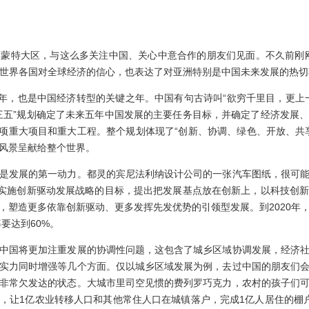
特大区，与这么多关注中国、关心中意合作的朋友们见面。不久前刚刚
递了世界各国对全球经济的信心，也表达了对亚洲特别是中国未来发展的热
，也是中国经济转型的关键之年。中国有句古诗叫“欲穷千里目，更上
三五”规划确定了未来五年中国发展的主要任务目标，并确定了经济发展
0多项重大项目和重大工程。整个规划体现了“创新、协调、绿色、开放、共
风景呈献给整个世界。
发展的第一动力。都灵的宾尼法利纳设计公司的一张汽车图纸，很可能
了实施创新驱动发展战略的目标，提出把发展基点放在创新上，以科技创
，塑造更多依靠创新驱动、更多发挥先发优势的引领型发展。到2020年
要达到60%。
国将更加注重发展的协调性问题，这包含了城乡区域协调发展，经济社
实力同时增强等几个方面。仅以城乡区域发展为例，去过中国的朋友们
非常欠发达的状态。大城市里司空见惯的费列罗巧克力，农村的孩子们
，让1亿农业转移人口和其他常住人口在城镇落户，完成1亿人居住的棚