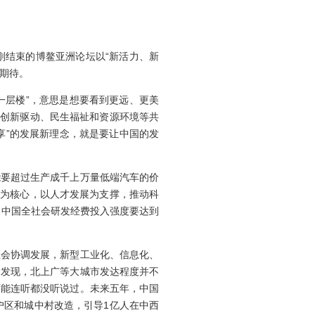
结束的博鳌亚洲论坛以“新活力、新
切期待。
一层楼”，意思是想要看到更远、更美
、创新驱动、民生福祉和资源环境等共
享”的发展新理念，就是要让中国的发
要超过生产成千上万量低端汽车的价
新为核心，以人才发展为支撑，推动科
，中国全社会研发经费投入强度要达到
会协调发展，新型工业化、信息化、
会发现，北上广等大城市发达程度并不
可能连听都没听说过。未来五年，中国
户区和城中村改造，引导1亿人在中西