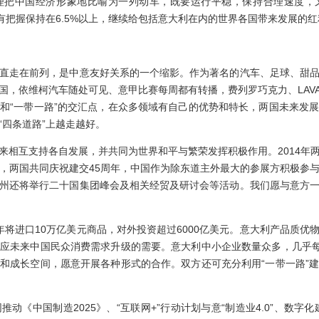
理把中国经济形象地比喻为一列动车，既要运行平稳，保持合理速度，
有把握保持在6.5%以上，继续给包括意大利在内的世界各国带来发展的红
走在前列，是中意友好关系的一个缩影。作为著名的汽车、足球、甜品
国，依维柯汽车随处可见、意甲比赛每周都有转播，费列罗巧克力、LAVA
和“一带一路”的交汇点，在众多领域有自己的优势和特长，两国未来发
“四条道路”上越走越好。
互支持各自发展，并共同为世界和平与繁荣发挥积极作用。2014年
，两国共同庆祝建交45周年，中国作为除东道主外最大的参展方积极参
州还将举行二十国集团峰会及相关经贸及研讨会等活动。我们愿与意方
进口10万亿美元商品，对外投资超过6000亿美元。意大利产品质优
应未来中国民众消费需求升级的需要。意大利中小企业数量众多，几乎每
和成长空间，愿意开展各种形式的合作。双方还可充分利用“一带一路”
中国制造2025》、“互联网+”行动计划与意“制造业4.0”、数字化