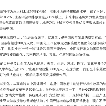
特作为意大利工业的核心地区，能把环境保持在很高水平，很了不起，
18.2%，主要污染物排放量减少12%以上。未来中国还将大力发展太
理大气雾霾要取得明显进展，地级及以上城市空气质量优良天数比率超过
美丽中国。
席曾指出，“以开放促改革、促发展，是中国改革发展的成功实践。”
国游客超过300万人次，中国化工71亿欧元收购倍耐力集团部分股份成
水平，扎实推进“一带一路”建设和国际产能合作，全面实行准入前国民待
贸易投资自由化，共同构建均衡、共赢、包容的国际经贸体系。
目标是要让全体人民从健康、教育、住房、就业、医疗、文化等各个方
入学率提升至90%，城镇新增就业5000万人。在这方面，我们也非常愿
好的做法也将对中国的共享发展发挥积极作用。
变化，从高速转向中高速增长，这是中国政府主动进行结构性改革的结
对经济增长的贡献率达60%以上，服务业比重超过一半，单位GDP能耗下降
在《外交》发表文章指出，传统经济分析方法紧盯出口、原材料消耗、工业
比亚大学教授菲尔普斯也认为，中国经济增速放缓是正常状态，现在不应