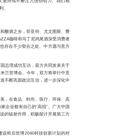
又要持续不断注入强劲动力。我们相
利。
和酿酒之乡，菲亚特、尤文图斯、费
ZZA咖啡和马丁尼鸡尾酒深受消费者
展也存在不少契合之处。中方愿与意方
两国总理成功互访，双方共同发表关于
与米兰世博会。今年，双方将举行中意
一道不断巩固政治互信，进一步深化中
物美，在食品、时尚、医疗、环保、高
家企业都有自己的“高招”。广大中国
建设的辐射作用，积极探讨开展第三方
建设和后世博2040科技创新计划的对